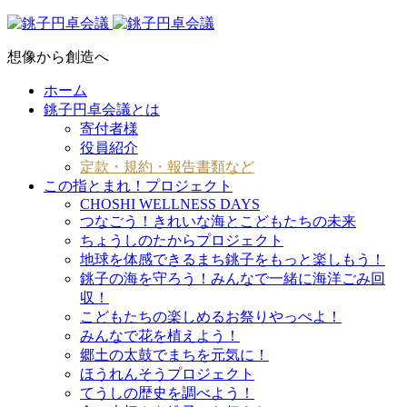
想像から創造へ
ホーム
銚子円卓会議とは
寄付者様
役員紹介
定款・規約・報告書類など
この指とまれ！プロジェクト
CHOSHI WELLNESS DAYS
つなごう！きれいな海とこどもたちの未来
ちょうしのたからプロジェクト
地球を体感できるまち銚子をもっと楽しもう！
銚子の海を守ろう！みんなで一緒に海洋ごみ回
収！
こどもたちの楽しめるお祭りやっぺよ！
みんなで花を植えよう！
郷土の太鼓でまちを元気に！
ほうれんそうプロジェクト
てうしの歴史を調べよう！