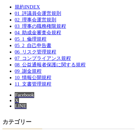
規約INDEX
01_評議員会運営規則
02_理事会運営規則
03_理事の職務権限規程
04_助成金審査会規程
05_1_倫理規程
05_2_自己申告書
06_リスク管理規程
07_コンプライアンス規程
08_公益通報者保護に関する規程
09_謝金規程
10_情報公開規程
11_文書管理規程
Facebook
X
LINE
カテゴリー