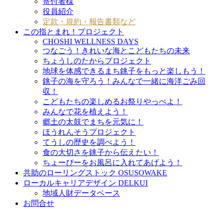
寄付者様
役員紹介
定款・規約・報告書類など
この指とまれ！プロジェクト
CHOSHI WELLNESS DAYS
つなごう！きれいな海とこどもたちの未来
ちょうしのたからプロジェクト
地球を体感できるまち銚子をもっと楽しもう！
銚子の海を守ろう！みんなで一緒に海洋ごみ回
収！
こどもたちの楽しめるお祭りやっぺよ！
みんなで花を植えよう！
郷土の太鼓でまちを元気に！
ほうれんそうプロジェクト
てうしの歴史を調べよう！
食の大切さを銚子から伝えたい！
ちょーぴーをお風呂に入れてあげよう！
共助のローリングストック OSUSOWAKE
ローカルキャリアデザイン DELKUI
地域人財データベース
お問合せ