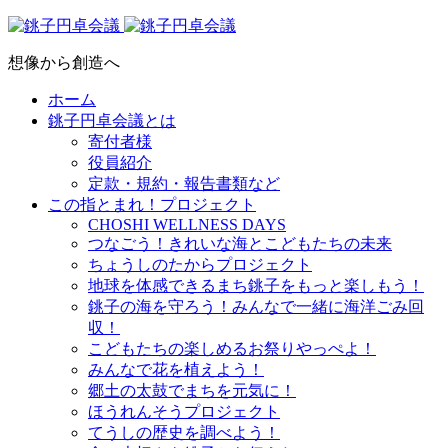
想像から創造へ
ホーム
銚子円卓会議とは
寄付者様
役員紹介
定款・規約・報告書類など
この指とまれ！プロジェクト
CHOSHI WELLNESS DAYS
つなごう！きれいな海とこどもたちの未来
ちょうしのたからプロジェクト
地球を体感できるまち銚子をもっと楽しもう！
銚子の海を守ろう！みんなで一緒に海洋ごみ回
収！
こどもたちの楽しめるお祭りやっぺよ！
みんなで花を植えよう！
郷土の太鼓でまちを元気に！
ほうれんそうプロジェクト
てうしの歴史を調べよう！