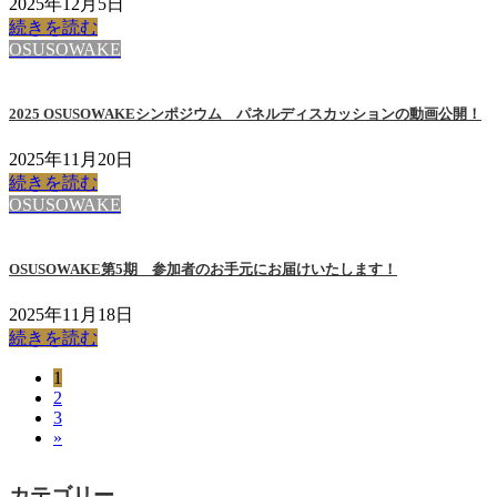
2025年12月5日
続きを読む
OSUSOWAKE
2025 OSUSOWAKEシンポジウム パネルディスカッションの動画公開！
2025年11月20日
続きを読む
OSUSOWAKE
OSUSOWAKE第5期 参加者のお手元にお届けいたします！
2025年11月18日
続きを読む
ペ
1
投
ペ
2
ー
稿
ペ
3
ー
ジ
»
ー
ジ
の
ジ
ペ
カテゴリー