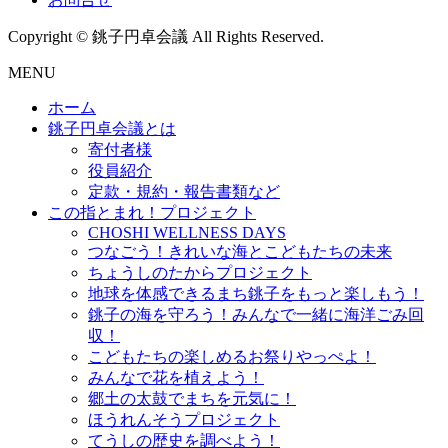
Copyright © 銚子円卓会議 All Rights Reserved.
MENU
ホーム
銚子円卓会議とは
寄付者様
役員紹介
定款・規約・報告書類など
この指とまれ！プロジェクト
CHOSHI WELLNESS DAYS
つなごう！きれいな海とこどもたちの未来
ちょうしのたからプロジェクト
地球を体感できるまち銚子をもっと楽しもう！
銚子の海を守ろう！みんなで一緒に海洋ごみ回
収！
こどもたちの楽しめるお祭りやっぺよ！
みんなで花を植えよう！
郷土の太鼓でまちを元気に！
ほうれんそうプロジェクト
てうしの歴史を調べよう！