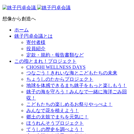
想像から創造へ
ホーム
銚子円卓会議とは
寄付者様
役員紹介
定款・規約・報告書類など
この指とまれ！プロジェクト
CHOSHI WELLNESS DAYS
つなごう！きれいな海とこどもたちの未来
ちょうしのたからプロジェクト
地球を体感できるまち銚子をもっと楽しもう！
銚子の海を守ろう！みんなで一緒に海洋ごみ回
収！
こどもたちの楽しめるお祭りやっぺよ！
みんなで花を植えよう！
郷土の太鼓でまちを元気に！
ほうれんそうプロジェクト
てうしの歴史を調べよう！