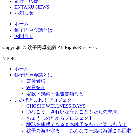
寄付・応援
ENTAKU NEWS
お知らせ
ホーム
銚子円卓会議とは
お問合せ
Copyright © 銚子円卓会議 All Rights Reserved.
MENU
ホーム
銚子円卓会議とは
寄付者様
役員紹介
定款・規約・報告書類など
この指とまれ！プロジェクト
CHOSHI WELLNESS DAYS
つなごう！きれいな海とこどもたちの未来
ちょうしのたからプロジェクト
地球を体感できるまち銚子をもっと楽しもう！
銚子の海を守ろう！みんなで一緒に海洋ごみ回収