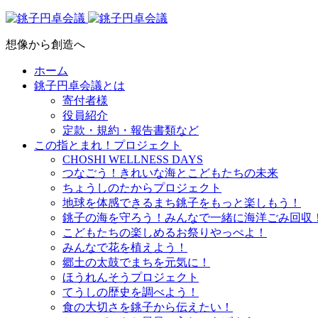
想像から創造へ
ホーム
銚子円卓会議とは
寄付者様
役員紹介
定款・規約・報告書類など
この指とまれ！プロジェクト
CHOSHI WELLNESS DAYS
つなごう！きれいな海とこどもたちの未来
ちょうしのたからプロジェクト
地球を体感できるまち銚子をもっと楽しもう！
銚子の海を守ろう！みんなで一緒に海洋ごみ回収
こどもたちの楽しめるお祭りやっぺよ！
みんなで花を植えよう！
郷土の太鼓でまちを元気に！
ほうれんそうプロジェクト
てうしの歴史を調べよう！
食の大切さを銚子から伝えたい！