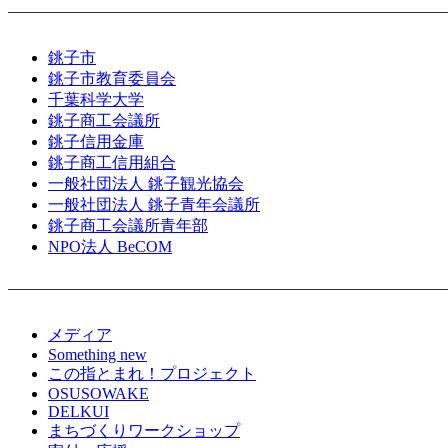
銚子市
銚子市教育委員会
千葉科学大学
銚子商工会議所
銚子信用金庫
銚子商工信用組合
一般社団法人 銚子観光協会
一般社団法人 銚子青年会議所
銚子商工会議所青年部
NPO法人 BeCOM
メディア
Something new
この指とまれ！プロジェクト
OSUSOWAKE
DELKUI
まちづくりワークショップ