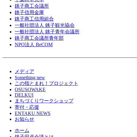
銚子商工会議所
銚子信用金庫
銚子商工信用組合
一般社団法人 銚子観光協会
一般社団法人 銚子青年会議所
銚子商工会議所青年部
NPO法人 BeCOM
メディア
Something new
この指とまれ！プロジェクト
OSUSOWAKE
DELKUI
まちづくりワークショップ
寄付・応援
ENTAKU NEWS
お知らせ
ホーム
銚子円卓会議とは