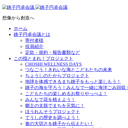
想像から創造へ
ホーム
銚子円卓会議とは
寄付者様
役員紹介
定款・規約・報告書類など
この指とまれ！プロジェクト
CHOSHI WELLNESS DAYS
つなごう！きれいな海とこどもたちの未来
ちょうしのたからプロジェクト
地球を体感できるまち銚子をもっと楽しもう！
銚子の海を守ろう！みんなで一緒に海洋ごみ回収
こどもたちの楽しめるお祭りやっぺよ！
みんなで花を植えよう！
郷土の太鼓でまちを元気に！
ほうれんそうプロジェクト
てうしの歴史を調べよう！
食の大切さを銚子から伝えたい！