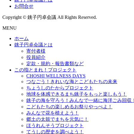
お問合せ
Copyright © 銚子円卓会議 All Rights Reserved.
MENU
ホーム
銚子円卓会議とは
寄付者様
役員紹介
定款・規約・報告書類など
この指とまれ！プロジェクト
CHOSHI WELLNESS DAYS
つなごう！きれいな海とこどもたちの未来
ちょうしのたからプロジェクト
地球を体感できるまち銚子をもっと楽しもう！
銚子の海を守ろう！みんなで一緒に海洋ごみ回収
こどもたちの楽しめるお祭りやっぺよ！
みんなで花を植えよう！
郷土の太鼓でまちを元気に！
ほうれんそうプロジェクト
てうしの歴史を調べよう！