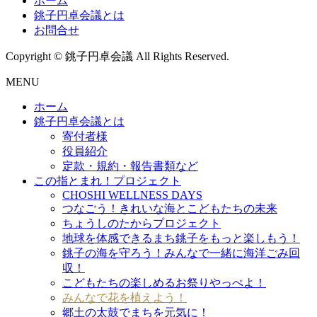
ホーム
銚子円卓会議とは
お問合せ
Copyright © 銚子円卓会議 All Rights Reserved.
MENU
ホーム
銚子円卓会議とは
寄付者様
役員紹介
定款・規約・報告書類など
この指とまれ！プロジェクト
CHOSHI WELLNESS DAYS
つなごう！きれいな海とこどもたちの未来
ちょうしのたからプロジェクト
地球を体感できるまち銚子をもっと楽しもう！
銚子の海を守ろう！みんなで一緒に海洋ごみ回
収！
こどもたちの楽しめるお祭りやっぺよ！
みんなで花を植えよう！
郷土の太鼓でまちを元気に！