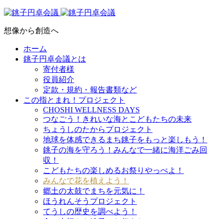
想像から創造へ
ホーム
銚子円卓会議とは
寄付者様
役員紹介
定款・規約・報告書類など
この指とまれ！プロジェクト
CHOSHI WELLNESS DAYS
つなごう！きれいな海とこどもたちの未来
ちょうしのたからプロジェクト
地球を体感できるまち銚子をもっと楽しもう！
銚子の海を守ろう！みんなで一緒に海洋ごみ回
収！
こどもたちの楽しめるお祭りやっぺよ！
みんなで花を植えよう！
郷土の太鼓でまちを元気に！
ほうれんそうプロジェクト
てうしの歴史を調べよう！