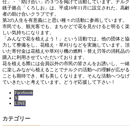
仕」・「助け合い」の３つを掲げて活動しています。ナルク
銚子拠点「くろしお」は、平成16年11月に設立された、高齢
者の助け合いクラブです。
第2の人生を有意義にと思い種々の活動に参画しています。
市民でも、観光客でも、まちかどで花を見かけると明るく楽
しい気持ちになります。
「みんなで花を植えよう！」という活動では、他の団体と協
力して整備をし、花植え・草刈りなどを実施しています。頂
いた寄付金は花植えや草刈り機の燃料・替え刃等の消耗品の
購入に利用させていただいております。
花を植える際には会員以外の市民の皆さんをお誘いし、一緒
に楽しみながら植えることでナルクの活動への理解が広がる
ことも期待でき、町も美しくなります。そんな活動へつなげ
ていきたいと考えています。どうぞ応援して下さい！
Facebook
X
LINE
カテゴリー