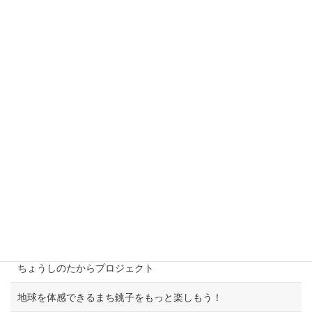
DELKUI
まちづくりワークショップ
寄付・応援
ENTAKU NEWS
お知らせ
この指とまれ！プロジェクト
CHOSHI WELLNESS DAYS
つなごう！きれいな海とこどもたちの未来
ちょうしのたからプロジェクト
地球を体感できるまち銚子をもっと楽しもう！