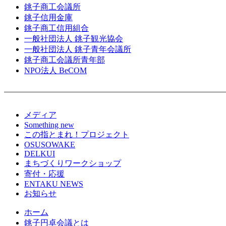
銚子商工会議所
銚子信用金庫
銚子商工信用組合
一般社団法人 銚子観光協会
一般社団法人 銚子青年会議所
銚子商工会議所青年部
NPO法人 BeCOM
メディア
Something new
この指とまれ！プロジェクト
OSUSOWAKE
DELKUI
まちづくりワークショップ
寄付・応援
ENTAKU NEWS
お知らせ
ホーム
銚子円卓会議とは