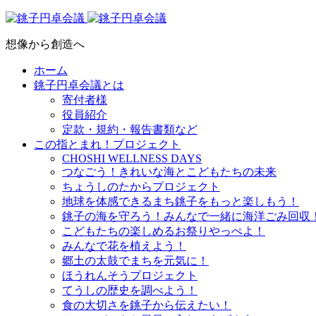
想像から創造へ
ホーム
銚子円卓会議とは
寄付者様
役員紹介
定款・規約・報告書類など
この指とまれ！プロジェクト
CHOSHI WELLNESS DAYS
つなごう！きれいな海とこどもたちの未来
ちょうしのたからプロジェクト
地球を体感できるまち銚子をもっと楽しもう！
銚子の海を守ろう！みんなで一緒に海洋ごみ回収
こどもたちの楽しめるお祭りやっぺよ！
みんなで花を植えよう！
郷土の太鼓でまちを元気に！
ほうれんそうプロジェクト
てうしの歴史を調べよう！
食の大切さを銚子から伝えたい！