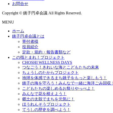
お問合せ
Copyright © 銚子円卓会議 All Rights Reserved.
MENU
ホーム
銚子円卓会議とは
寄付者様
役員紹介
定款・規約・報告書類など
この指とまれ！プロジェクト
CHOSHI WELLNESS DAYS
つなごう！きれいな海とこどもたちの未来
ちょうしのたからプロジェクト
地球を体感できるまち銚子をもっと楽しもう！
銚子の海を守ろう！みんなで一緒に海洋ごみ回収
こどもたちの楽しめるお祭りやっぺよ！
みんなで花を植えよう！
郷土の太鼓でまちを元気に！
ほうれんそうプロジェクト
てうしの歴史を調べよう！