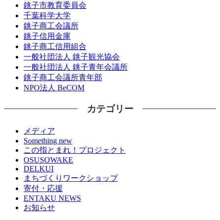
銚子市教育委員会
千葉科学大学
銚子商工会議所
銚子信用金庫
銚子商工信用組合
一般社団法人 銚子観光協会
一般社団法人 銚子青年会議所
銚子商工会議所青年部
NPO法人 BeCOM
カテゴリー
メディア
Something new
この指とまれ！プロジェクト
OSUSOWAKE
DELKUI
まちづくりワークショップ
寄付・応援
ENTAKU NEWS
お知らせ