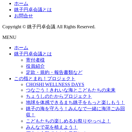
ホーム
銚子円卓会議とは
お問合せ
Copyright © 銚子円卓会議 All Rights Reserved.
MENU
ホーム
銚子円卓会議とは
寄付者様
役員紹介
定款・規約・報告書類など
この指とまれ！プロジェクト
CHOSHI WELLNESS DAYS
つなごう！きれいな海とこどもたちの未来
ちょうしのたからプロジェクト
地球を体感できるまち銚子をもっと楽しもう！
銚子の海を守ろう！みんなで一緒に海洋ごみ回
収！
こどもたちの楽しめるお祭りやっぺよ！
みんなで花を植えよう！