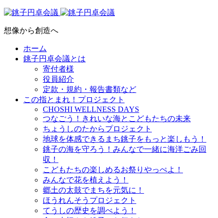
想像から創造へ
ホーム
銚子円卓会議とは
寄付者様
役員紹介
定款・規約・報告書類など
この指とまれ！プロジェクト
CHOSHI WELLNESS DAYS
つなごう！きれいな海とこどもたちの未来
ちょうしのたからプロジェクト
地球を体感できるまち銚子をもっと楽しもう！
銚子の海を守ろう！みんなで一緒に海洋ごみ回
収！
こどもたちの楽しめるお祭りやっぺよ！
みんなで花を植えよう！
郷土の太鼓でまちを元気に！
ほうれんそうプロジェクト
てうしの歴史を調べよう！