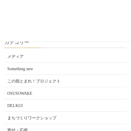
投
ペ
ペ
ペ
1
2
3
»
稿
ー
ー
ー
カテゴリー
の
ジ
ジ
ジ
ペ
メディア
ー
Something new
ジ
この指とまれ！プロジェクト
送
OSUSOWAKE
り
DELKUI
まちづくりワークショップ
寄付・応援