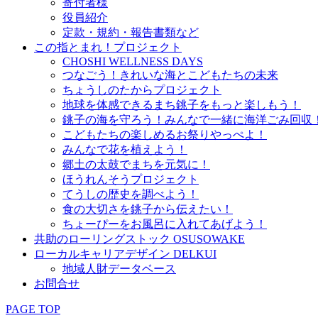
寄付者様
役員紹介
定款・規約・報告書類など
この指とまれ！プロジェクト
CHOSHI WELLNESS DAYS
つなごう！きれいな海とこどもたちの未来
ちょうしのたからプロジェクト
地球を体感できるまち銚子をもっと楽しもう！
銚子の海を守ろう！みんなで一緒に海洋ごみ回収
こどもたちの楽しめるお祭りやっぺよ！
みんなで花を植えよう！
郷土の太鼓でまちを元気に！
ほうれんそうプロジェクト
てうしの歴史を調べよう！
食の大切さを銚子から伝えたい！
ちょーぴーをお風呂に入れてあげよう！
共助のローリングストック OSUSOWAKE
ローカルキャリアデザイン DELKUI
地域人財データベース
お問合せ
PAGE TOP