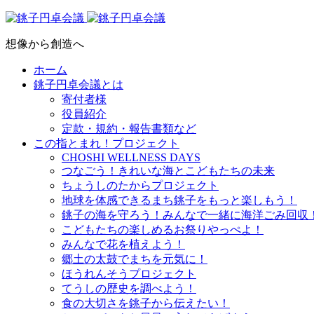
想像から創造へ
ホーム
銚子円卓会議とは
寄付者様
役員紹介
定款・規約・報告書類など
この指とまれ！プロジェクト
CHOSHI WELLNESS DAYS
つなごう！きれいな海とこどもたちの未来
ちょうしのたからプロジェクト
地球を体感できるまち銚子をもっと楽しもう！
銚子の海を守ろう！みんなで一緒に海洋ごみ回収
こどもたちの楽しめるお祭りやっぺよ！
みんなで花を植えよう！
郷土の太鼓でまちを元気に！
ほうれんそうプロジェクト
てうしの歴史を調べよう！
食の大切さを銚子から伝えたい！