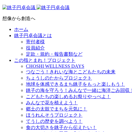
想像から創造へ
ホーム
銚子円卓会議とは
寄付者様
役員紹介
定款・規約・報告書類など
この指とまれ！プロジェクト
CHOSHI WELLNESS DAYS
つなごう！きれいな海とこどもたちの未来
ちょうしのたからプロジェクト
地球を体感できるまち銚子をもっと楽しもう！
銚子の海を守ろう！みんなで一緒に海洋ごみ回収
こどもたちの楽しめるお祭りやっぺよ！
みんなで花を植えよう！
郷土の太鼓でまちを元気に！
ほうれんそうプロジェクト
てうしの歴史を調べよう！
食の大切さを銚子から伝えたい！