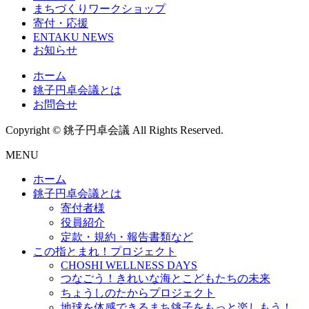
まちづくりワークショップ
寄付・応援
ENTAKU NEWS
お知らせ
ホーム
銚子円卓会議とは
お問合せ
Copyright © 銚子円卓会議 All Rights Reserved.
MENU
ホーム
銚子円卓会議とは
寄付者様
役員紹介
定款・規約・報告書類など
この指とまれ！プロジェクト
CHOSHI WELLNESS DAYS
つなごう！きれいな海とこどもたちの未来
ちょうしのたからプロジェクト
地球を体感できるまち銚子をもっと楽しもう！