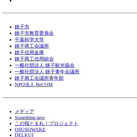
銚子市
銚子市教育委員会
千葉科学大学
銚子商工会議所
銚子信用金庫
銚子商工信用組合
一般社団法人 銚子観光協会
一般社団法人 銚子青年会議所
銚子商工会議所青年部
NPO法人 BeCOM
メディア
Something new
この指とまれ！プロジェクト
OSUSOWAKE
DELKUI