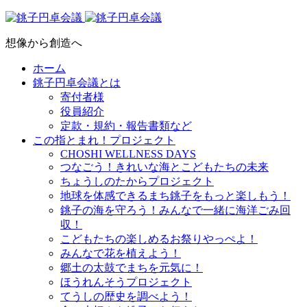
想像から創造へ
ホーム
銚子円卓会議とは
寄付者様
役員紹介
定款・規約・報告書類など
この指とまれ！プロジェクト
CHOSHI WELLNESS DAYS
つなごう！きれいな海とこどもたちの未来
ちょうしのたからプロジェクト
地球を体感できるまち銚子をもっと楽しもう！
銚子の海を守ろう！みんなで一緒に海洋ごみ回
収！
こどもたちの楽しめるお祭りやっぺよ！
みんなで花を植えよう！
郷土の太鼓でまちを元気に！
ほうれんそうプロジェクト
てうしの歴史を調べよう！