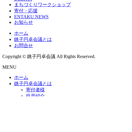
まちづくりワークショップ
寄付・応援
ENTAKU NEWS
お知らせ
ホーム
銚子円卓会議とは
お問合せ
Copyright © 銚子円卓会議 All Rights Reserved.
MENU
ホーム
銚子円卓会議とは
寄付者様
役員紹介
定款・規約・報告書類など
この指とまれ！プロジェクト
CHOSHI WELLNESS DAYS
つなごう！きれいな海とこどもたちの未来
ちょうしのたからプロジェクト