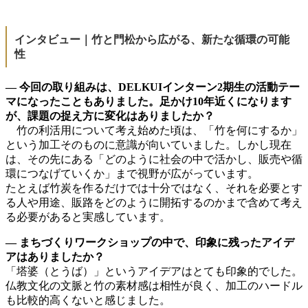
インタビュー｜竹と門松から広がる、新たな循環の可能
性
― 今回の取り組みは、DELKUIインターン2期生の活動テー
マになったこともありました。足かけ10年近くになります
が、課題の捉え方に変化はありましたか？
竹の利活用について考え始めた頃は、「竹を何にするか」
という加工そのものに意識が向いていました。しかし現在
は、その先にある「どのように社会の中で活かし、販売や循
環につなげていくか」まで視野が広がっています。
たとえば竹炭を作るだけでは十分ではなく、それを必要とす
る人や用途、販路をどのように開拓するのかまで含めて考え
る必要があると実感しています。
― まちづくりワークショップの中で、印象に残ったアイデ
アはありましたか？
「塔婆（とうば）」というアイデアはとても印象的でした。
仏教文化の文脈と竹の素材感は相性が良く、加工のハードル
も比較的高くないと感じました。