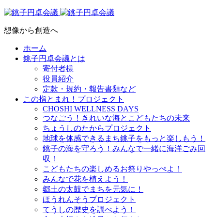
想像から創造へ
ホーム
銚子円卓会議とは
寄付者様
役員紹介
定款・規約・報告書類など
この指とまれ！プロジェクト
CHOSHI WELLNESS DAYS
つなごう！きれいな海とこどもたちの未来
ちょうしのたからプロジェクト
地球を体感できるまち銚子をもっと楽しもう！
銚子の海を守ろう！みんなで一緒に海洋ごみ回
収！
こどもたちの楽しめるお祭りやっぺよ！
みんなで花を植えよう！
郷土の太鼓でまちを元気に！
ほうれんそうプロジェクト
てうしの歴史を調べよう！