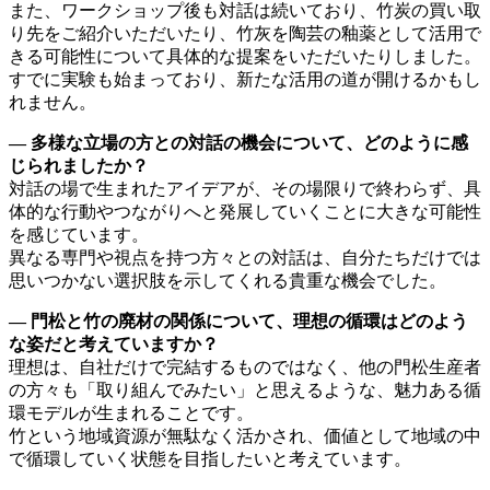
また、ワークショップ後も対話は続いており、竹炭の買い取
り先をご紹介いただいたり、竹灰を陶芸の釉薬として活用で
きる可能性について具体的な提案をいただいたりしました。
すでに実験も始まっており、新たな活用の道が開けるかもし
れません。
― 多様な立場の方との対話の機会について、どのように感
じられましたか？
対話の場で生まれたアイデアが、その場限りで終わらず、具
体的な行動やつながりへと発展していくことに大きな可能性
を感じています。
異なる専門や視点を持つ方々との対話は、自分たちだけでは
思いつかない選択肢を示してくれる貴重な機会でした。
― 門松と竹の廃材の関係について、理想の循環はどのよう
な姿だと考えていますか？
理想は、自社だけで完結するものではなく、他の門松生産者
の方々も「取り組んでみたい」と思えるような、魅力ある循
環モデルが生まれることです。
竹という地域資源が無駄なく活かされ、価値として地域の中
で循環していく状態を目指したいと考えています。