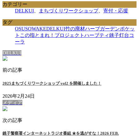
カテゴリー
DELKUI
、
まちづくりワークショップ
、
寄付・応援
タグ
OSUSOWAKE
DELKUI
竹の廃材
ハーブガーデンポケッ
ト
この指とまれ！プロジェクト
ハーブティ
銚子灯台コ
ーラ
DELKUI
前の記事
2025まちづくりワークショップ vol2 を開催しました！
2026年2月24日
メディア
次の記事
銚子警察署インターネットラジオ番組 ★を逃がすな！2026 FEB.