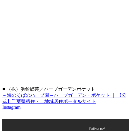
■ （株）浜鈴総芸／ハーブガーデンポケット
～海のそばのハーブ園～ハーブガーデン・ポケット ｜ 【公
式】千葉県移住・二地域居住ポータルサイト
Instagram
Follow me!