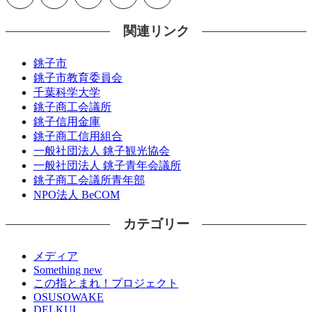
関連リンク
銚子市
銚子市教育委員会
千葉科学大学
銚子商工会議所
銚子信用金庫
銚子商工信用組合
一般社団法人 銚子観光協会
一般社団法人 銚子青年会議所
銚子商工会議所青年部
NPO法人 BeCOM
カテゴリー
メディア
Something new
この指とまれ！プロジェクト
OSUSOWAKE
DELKUI