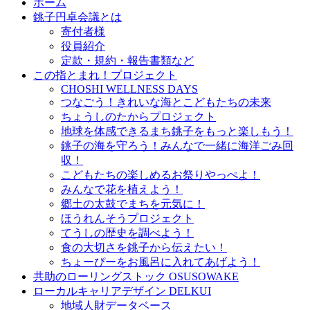
ホーム
銚子円卓会議とは
寄付者様
役員紹介
定款・規約・報告書類など
この指とまれ！プロジェクト
CHOSHI WELLNESS DAYS
つなごう！きれいな海とこどもたちの未来
ちょうしのたからプロジェクト
地球を体感できるまち銚子をもっと楽しもう！
銚子の海を守ろう！みんなで一緒に海洋ごみ回
収！
こどもたちの楽しめるお祭りやっぺよ！
みんなで花を植えよう！
郷土の太鼓でまちを元気に！
ほうれんそうプロジェクト
てうしの歴史を調べよう！
食の大切さを銚子から伝えたい！
ちょーぴーをお風呂に入れてあげよう！
共助のローリングストック OSUSOWAKE
ローカルキャリアデザイン DELKUI
地域人財データベース