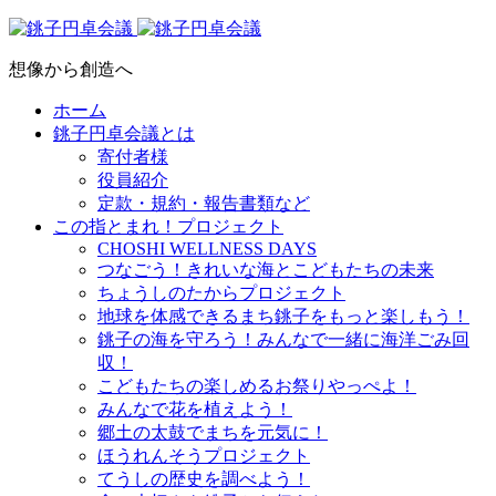
想像から創造へ
ホーム
銚子円卓会議とは
寄付者様
役員紹介
定款・規約・報告書類など
この指とまれ！プロジェクト
CHOSHI WELLNESS DAYS
つなごう！きれいな海とこどもたちの未来
ちょうしのたからプロジェクト
地球を体感できるまち銚子をもっと楽しもう！
銚子の海を守ろう！みんなで一緒に海洋ごみ回
収！
こどもたちの楽しめるお祭りやっぺよ！
みんなで花を植えよう！
郷土の太鼓でまちを元気に！
ほうれんそうプロジェクト
てうしの歴史を調べよう！