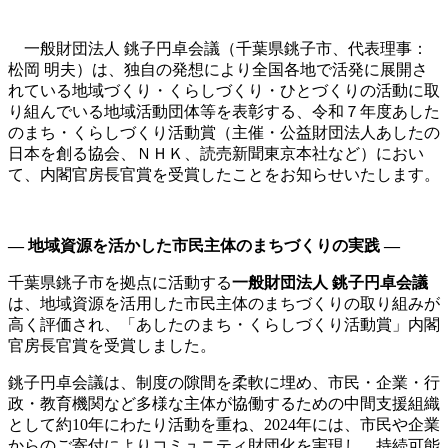
一般財団法人 銚子円卓会議（千葉県銚子市、代表理事：
松岡 明夫）は、独自の発想により全国各地で活発に展開さ
れている地域づくり・くらしづくり・ひとづくりの活動に取
り組んでいる地域活動団体等を表彰する、令和７年度あした
のまち・くらしづくり活動賞（主催・公益財団法人あしたの
日本を創る協会、ＮＨＫ、読売新聞東京本社など）におい
て、内閣官房長官賞を受賞したことをお知らせいたします。
―
地域資源を活かした市民主体のまちづくりの実践 ―
千葉県銚子市を拠点に活動する
一般財団法人 銚子円卓会議
は、地域資源を活用した市民主体のまちづくりの取り組みが
高く評価され、「あしたのまち・くらしづくり活動賞」内閣
官房長官賞を受賞しました。
銚子円卓会議は、制度の隙間を柔軟に埋め、市民・企業・行
政・教育機関など多様な主体が協働するための中間支援組織
として約10年にわたり活動を重ね、2024年には、市民や企業
からのご寄付によりコミュニティ財団化を実現し、持続可能